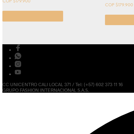
COP $
179.900
COP $
179.900
Seleccionar opciones
Seleccion
CC UNICENTRO CALI LOCAL 371 / Tel: (+57) 602 373 11 16
GRUPO FASHION INTERNACIONAL S.A.S.