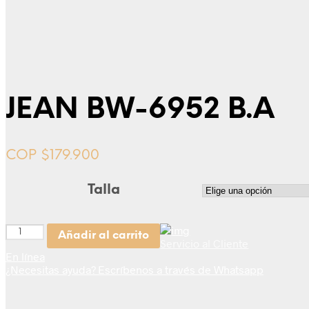
JEAN BW-6952 B.A
COP $
179.900
Talla
Cantidad
Añadir al carrito
Servicio al Cliente
En línea
¿Necesitas ayuda? Escríbenos a través de Whatsapp