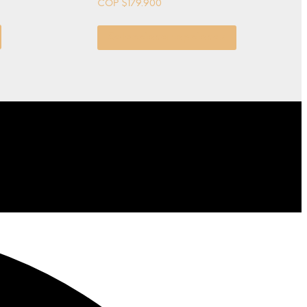
COP $
179.900
Seleccionar opciones