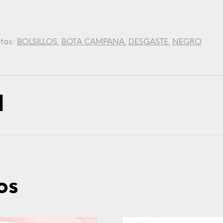
etas:
BOLSILLOS
,
BOTA CAMPANA
,
DESGASTE
,
NEGRO
l
os