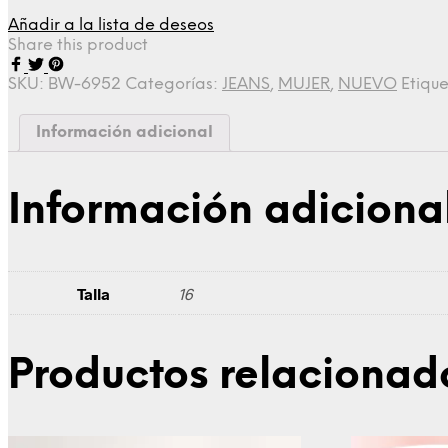
Añadir a la lista de deseos
Share this product
SKU:
BW-6952
Categorías:
JEANS
,
MUJER
,
NUEVO
Etiqu
Información adicional
Información adiciona
Talla
16
Productos relacionad