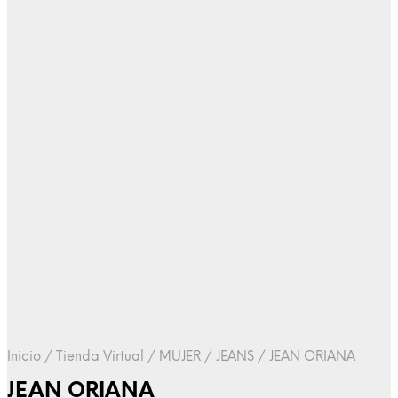
Inicio
/
Tienda Virtual
/
MUJER
/
JEANS
/
JEAN ORIANA
JEAN ORIANA