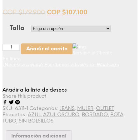
COP $
179.900
COP $
107.100
Talla
Cantidad
Añadir al carrito
Servicio al Cliente
En línea
¿Necesitas ayuda? Escríbenos a través de Whatsapp
Añadir a la lista de deseos
Share this product
SKU:
6311-1
Categorías:
JEANS
,
MUJER
,
OUTLET
Etiquetas:
AZUL
,
AZUL OSCURO
,
BORDADO
,
BOTA
TUBO
,
SIN BOLSILLOS
Información adicional