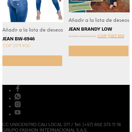
Añadir a la lista de deseos
JEAN BRANDY LOW
Añadir a la lista de deseos
COP $
179.900
COP $
107.100
JEAN BW-6946
COP $
179.900
Seleccionar opciones
Seleccionar opciones
CC UNICENTRO CALI LOCAL 371 / Tel: (+57) 602 373 11 16
GRUPO FASHION INTERNACIONAL S.A.S.