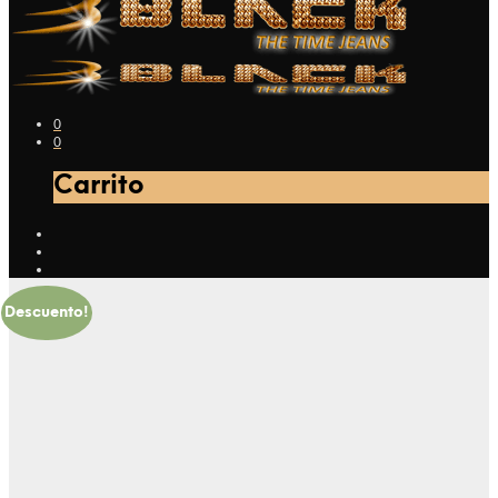
0
0
Carrito
Descuento!