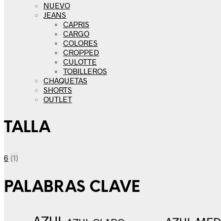
NUEVO
JEANS
CAPRIS
CARGO
COLORES
CROPPED
CULOTTE
TOBILLEROS
CHAQUETAS
SHORTS
OUTLET
TALLA
6
(1)
PALABRAS CLAVE