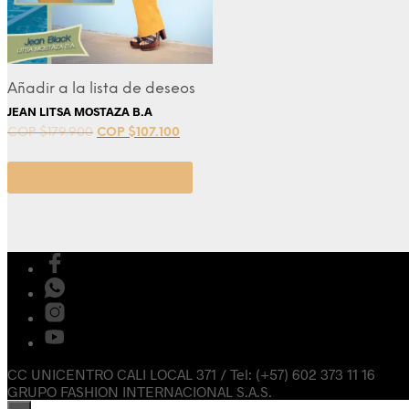
Añadir a la lista de deseos
JEAN LITSA MOSTAZA B.A
COP $
179.900
COP $
107.100
Seleccionar opciones
CC UNICENTRO CALI LOCAL 371 / Tel: (+57) 602 373 11 16
GRUPO FASHION INTERNACIONAL S.A.S.