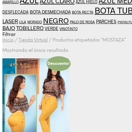
AZUL
AZUL MED
AZUL CLARO
AZUL HIELO
AMARILLO
BOTA TU
BOTA DESMECHADA
DESFLECADA
BOTA RECTA
NEGRO
LASER
PARCHES
LILA
PALO DE ROSA
MORADO
PINTAS P
BAJO
TOBILLERO
VERDE
VINOTINTO
Filtrar
Inicio
/
Tienda Virtual
/
Productos etiquetados “MOSTAZA”
Mostrando el único resultado
Descuento!