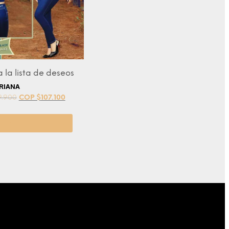
 la lista de deseos
ORIANA
9.900
COP $
107.100
cionar opciones