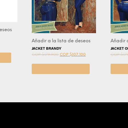
deseos
Añadir a la lista de deseos
Añadir a
JACKET BRANDY
JACKET 
COP $
179.900
COP $
107.100
COP $
17
nes
Seleccionar opciones
Selec