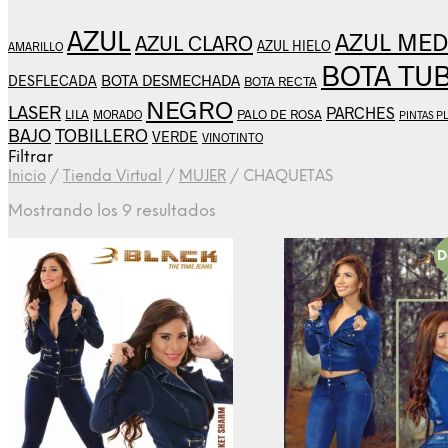
AZUL
AZUL MED
AZUL CLARO
AZUL HIELO
AMARILLO
BOTA TU
BOTA DESMECHADA
DESFLECADA
BOTA RECTA
NEGRO
LASER
PARCHES
LILA
PALO DE ROSA
MORADO
PINTAS P
BAJO
TOBILLERO
VERDE
VINOTINTO
Filtrar
Inicio
/
Tienda Virtual
/
MUJER
/
CHAQUETAS
Mostrando los 9 resultados
D