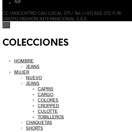
CC UNICENTRO CALI LOCAL 371 / Tel: (+57) 602 373 11 16
GRUPO FASHION INTERNACIONAL S.A.S.
×
COLECCIONES
HOMBRE
JEANS
MUJER
NUEVO
JEANS
CAPRIS
CARGO
COLORES
CROPPED
CULOTTE
TOBILLEROS
CHAQUETAS
SHORTS