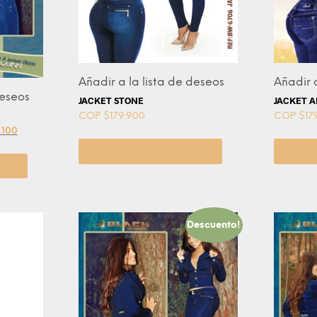
Añadir a la lista de deseos
Añadir a
deseos
JACKET STONE
JACKET A
COP $
179.900
COP $
17
.100
Seleccionar opciones
Selec
nes
Descuento!