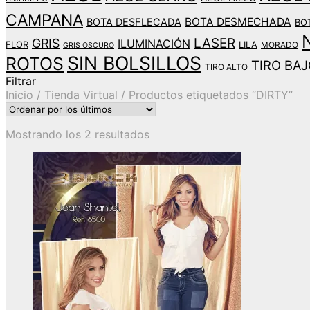
CAMPANA
BOTA DESMECHADA
BOTA DESFLECADA
BO
LASER
GRIS
ILUMINACIÓN
FLOR
LILA
MORADO
GRIS OSCURO
SIN BOLSILLOS
ROTOS
TIRO BA
TIRO ALTO
Filtrar
Inicio
/
Tienda Virtual
/
Productos etiquetados “DIRTY”
Mostrando los 2 resultados