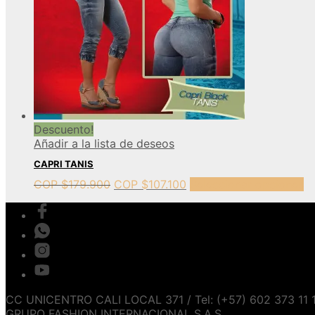
Descuento!
Añadir a la lista de deseos
CAPRI TANIS
COP $
179.900
COP $
107.100
Seleccionar opciones
CC UNICENTRO CALI LOCAL 371 / Tel: (+57) 602 373 11 
GRUPO FASHION INTERNACIONAL S.A.S.