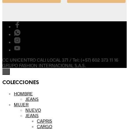
CC UNICENTRO CALI LOCAL 371 / Tel: (+57) 602 373 11 16
GRUPO FASHION INTERNACIONAL S.A.S.
×
COLECCIONES
HOMBRE
JEANS
MUJER
NUEVO
JEANS
CAPRIS
CARGO