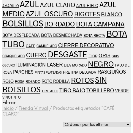
AZUL
AZUL
AZUL CLARO
AZUL HIELO
AMARILLO
AZUL OSCURO
MEDIO
BIGOTES
BLANCO
BOLSILLOS
BOTA CAMPANA
BORDADO
BOTA
BOTA DESMECHADA
BOTA DESFLECADA
BOTA RECTA
TUBO
CIERRE DECORATIVO
CAFÉ
CAMUFLADO
DESGASTE
CUERO
GRIS
FLOR
CRAQUELADO
GRIS
NEGRO
LASER
ILUMINACIÓN
LILA
PALO DE
MORADO
OSCURO
RASGUÑOS
PARCHES
ROSA
PRETINA DELGADA
PINTAS PLATEADAS
SIN
ROTOS
ROJO
ROTO RODILLA
ROSA
ROSADO
BOLSILLOS
TIRO BAJO
TOBILLERO
VERDE
TIRO ALTO
VINOTINTO
Filtrar
Inicio
/
Tienda Virtual
/
Productos etiquetados “CAFÉ
CLARO”