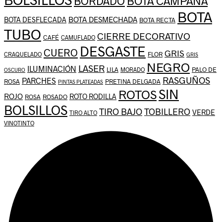
BOTA CAMPANA
BORDADO
BOTA
BOTA DESMECHADA
BOTA DESFLECADA
BOTA RECTA
TUBO
CIERRE DECORATIVO
CAFÉ
CAMUFLADO
DESGASTE
CUERO
GRIS
FLOR
CRAQUELADO
GRIS
NEGRO
LASER
ILUMINACIÓN
LILA
PALO DE
MORADO
OSCURO
RASGUÑOS
PARCHES
ROSA
PRETINA DELGADA
PINTAS PLATEADAS
SIN
ROTOS
ROJO
ROTO RODILLA
ROSA
ROSADO
BOLSILLOS
TIRO BAJO
TOBILLERO
VERDE
TIRO ALTO
VINOTINTO