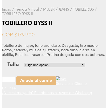
Inicio
/
Tienda Virtual
/
MUJER
/
JEANS
/
TOBILLEROS
/
TOBILLERO BYSS II
TOBILLERO BYSS II
COP $
179.900
Tobillero de mujer, tono azul claro, Desgaste, tiro medio,
Rotos, cadera y muslos ajustados, bota tubo, cierre en
aletilla, Bolsillos traseros, Pretina delgada con dos botones.
Talla
Cantidad
Añadir al carrito
Servicio al Cliente
En línea
¿Necesitas ayuda? Escríbenos a través de Whatsapp