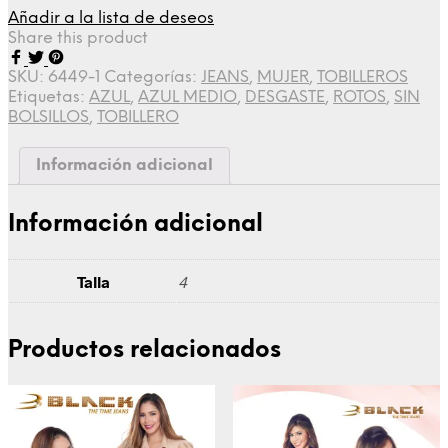
Añadir a la lista de deseos
Share this product
SKU:
6449-1
Categorías:
JEANS
,
MUJER
,
TOBILLEROS
Etiquetas:
AZUL
,
AZUL MEDIO
,
DESGASTE
,
ROTOS
,
SIN
BOLSILLOS
,
TOBILLERO
Información adicional
Información adicional
Talla
4
Productos relacionados