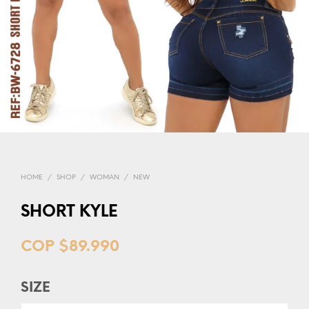
HOME
/
SHOP
/
WOMAN
/
NEW
SHORT KYLE
COP $
89.990
SIZE