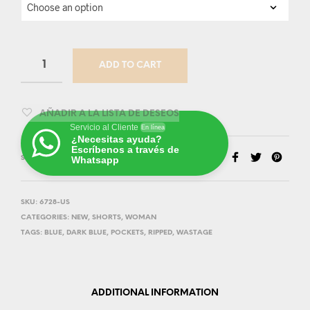
ADD TO CART
AÑADIR A LA LISTA DE DESEOS
Servicio al Cliente
En línea
¿Necesitas ayuda?
Escríbenos a través de
SHARE THIS PRODUCT
Whatsapp
SKU:
6728-US
CATEGORIES:
NEW
,
SHORTS
,
WOMAN
TAGS:
BLUE
,
DARK BLUE
,
POCKETS
,
RIPPED
,
WASTAGE
ADDITIONAL INFORMATION