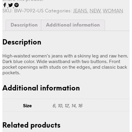
SKU:
BW-7092-US
Categories:
JEANS
,
NEW
,
WOMAN
Description
Additional information
Description
High-waisted women’s jeans with a skinny leg and raw hem.
Dark blue color. Wide waistband with two buttons. Front
pocket openings with studs on the edges, and classic back
pockets.
Additional information
Size
6, 10, 12, 14, 16
Related products