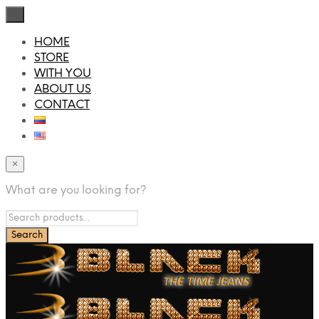
×
HOME
STORE
WITH YOU
ABOUT US
CONTACT
×
What are you looking for?