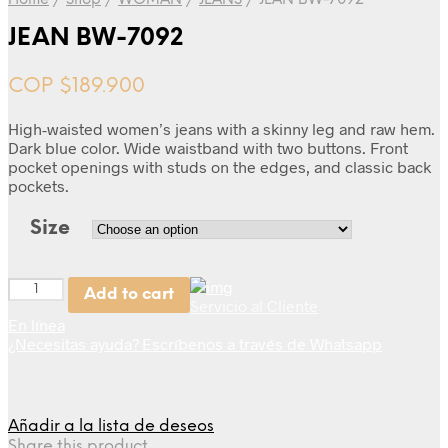
Home
/
Shop
/
WOMAN
/
JEANS
/
JEAN BW-7092
JEAN BW-7092
COP $
189.900
High-waisted women’s jeans with a skinny leg and raw hem.
Dark blue color. Wide waistband with two buttons. Front
pocket openings with studs on the edges, and classic back
pockets.
Size
Quantity
Add to cart
Servicio al Cliente
En línea
¿Necesitas ayuda? Escríbenos a través de Whatsapp
Añadir a la lista de deseos
Share this product