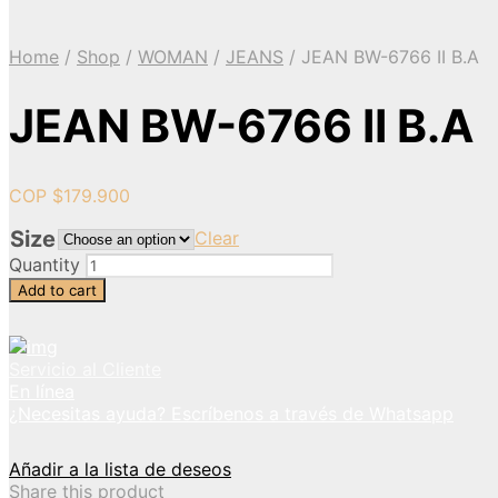
Home
/
Shop
/
WOMAN
/
JEANS
/
JEAN BW-6766 II B.A
JEAN BW-6766 II B.A
COP $
179.900
Size
Clear
Quantity
Add to cart
Servicio al Cliente
En línea
¿Necesitas ayuda? Escríbenos a través de Whatsapp
Añadir a la lista de deseos
Share this product