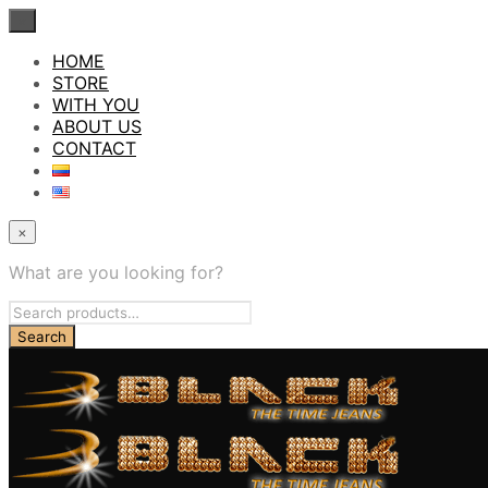
×
HOME
STORE
WITH YOU
ABOUT US
CONTACT
×
What are you looking for?