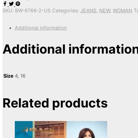
SKU:
BW-6766-2-US
Categories:
JEANS
,
NEW
,
WOMAN
T
Additional information
Additional informatio
Size
4, 16
Related products