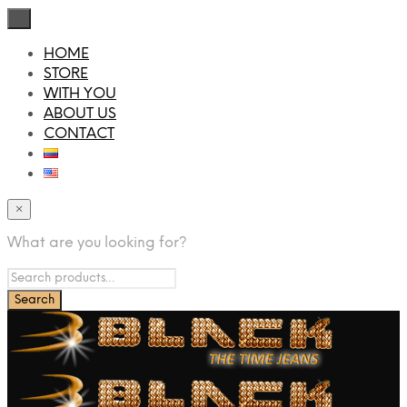
×
HOME
STORE
WITH YOU
ABOUT US
CONTACT
×
What are you looking for?