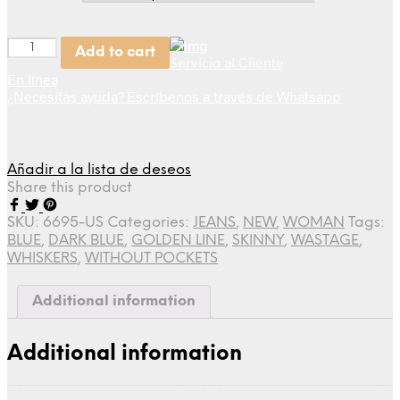
Quantity
Add to cart
Servicio al Cliente
En línea
¿Necesitas ayuda? Escríbenos a través de Whatsapp
Añadir a la lista de deseos
Share this product
SKU:
6695-US
Categories:
JEANS
,
NEW
,
WOMAN
Tags:
BLUE
,
DARK BLUE
,
GOLDEN LINE
,
SKINNY
,
WASTAGE
,
WHISKERS
,
WITHOUT POCKETS
Additional information
Additional information