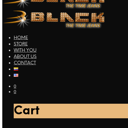
HOME
STORE
WITH YOU
ABOUT US
CONTACT
0
0
Cart