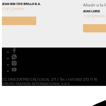
JEAN BW-7315 BRILLO B.A.
Añadir a la 
COP $
219.900
JEAN LORIE
COP $
179.900
Select options
Select opt
CC UNICENTRO CALI LOCAL 371 / Tel: (+57) 602 373 11 16
GRUPO FASHION INTERNACIONAL S.A.S.