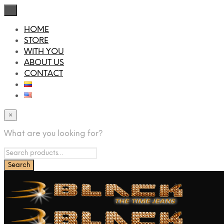
×
HOME
STORE
WITH YOU
ABOUT US
CONTACT
×
What are you looking for?