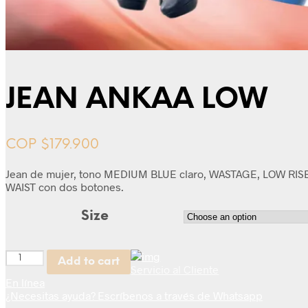
JEAN ANKAA LOW
COP $
179.900
Jean de mujer, tono MEDIUM BLUE claro, WASTAGE, LOW RISE, 
WAIST con dos botones.
Size
Quantity
Add to cart
Servicio al Cliente
En línea
¿Necesitas ayuda? Escríbenos a través de Whatsapp