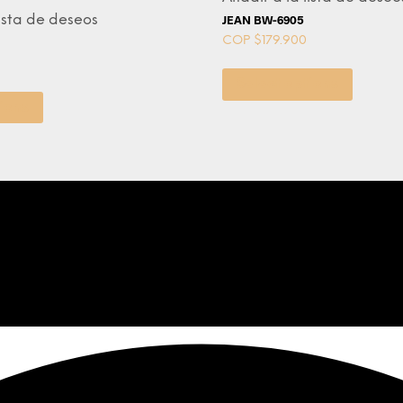
lista de deseos
JEAN BW-6905
COP $
179.900
Select options
ions