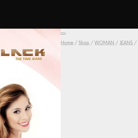
Home
/
Shop
/
WOMAN
/
JEANS
/