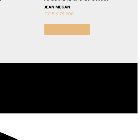
JEAN MEGAN
COP $
179.900
Select options