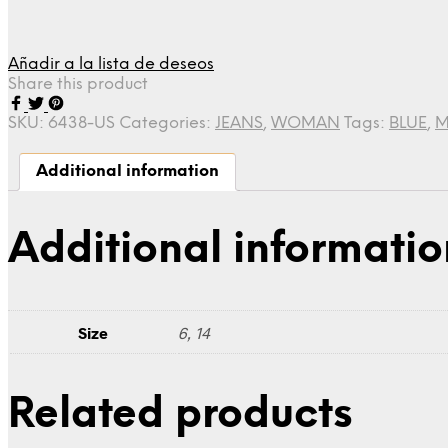
Añadir a la lista de deseos
Share this product
SKU:
6438-US
Categories:
JEANS
,
WOMAN
Tags:
BLUE
,
M
Additional information
Additional informatio
Size
6, 14
Related products